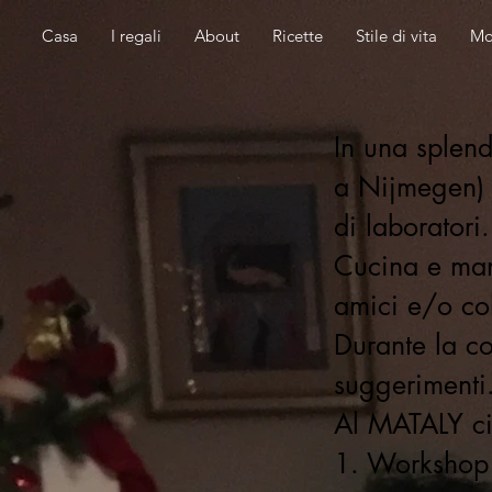
Casa
I regali
About
Ricette
Stile di vita
Mo
In una splend
a Nijmegen) 
di laboratori.
Cucina e mang
amici e/o col
Durante la co
suggerimenti
Al MATALY ci
1. Workshop 