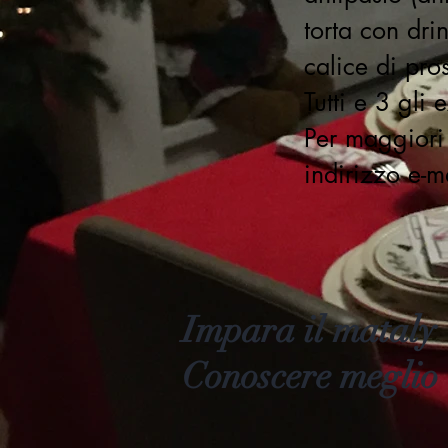
torta con dr
calice di pr
Tutti e 3 gli 
Per maggiori 
indirizzo e-m
Impara il mataly
Conoscere meglio