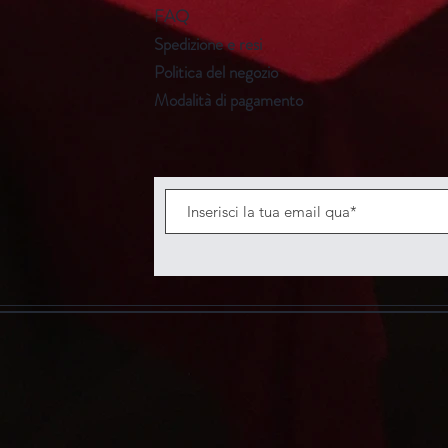
FAQ
Spedizione e resi
Politica del negozio
Modalità di pagamento