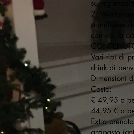
su registrazi
2. Workshop (
pianificare d
con voi la dat
CONTENUT
Vari tipi di p
drink di benv
Dimensioni d
Costo:
€ 49,95 a pe
44,95 € a p
Extra prenotab
antipasto (an