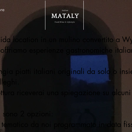
re
ida location in un mulino convertito a Wy
offriamo esperienze gastronomiche italia
ia piatti italiani originali da solo o insi
leghi.
ttura riceverai una spiegazione su alcuni
.
 sono 2 opzioni:
tematico da noi programmato in data fis