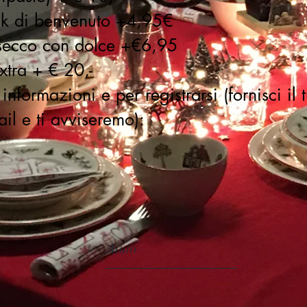
ink di benvenuto +4,95€
osecco con dolce +€6,95
extra + € 20,-
informazioni e per registrarsi (fornisci il
ail e ti avviseremo):
Aiuto