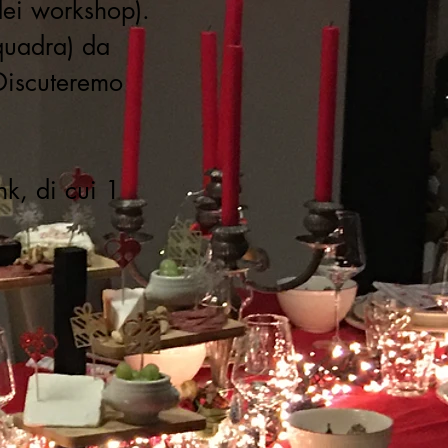
dei workshop).
squadra) da
 Discuteremo
ink, di cui 1