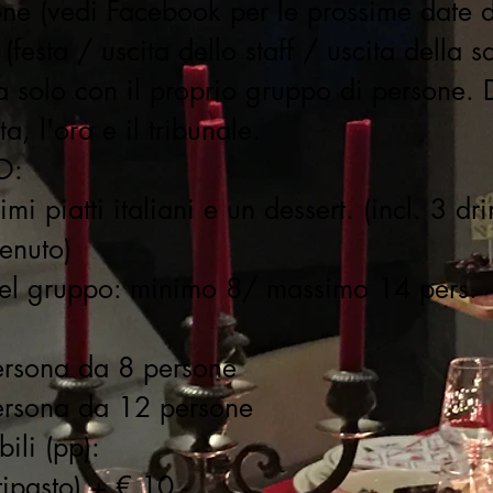
one (vedi Facebook per le prossime date 
festa / uscita dello staff / uscita della 
a solo con il proprio gruppo di persone.
a, l'ora e il tribunale.
O:
rimi piatti italiani e un dessert. (incl. 3 dr
enuto)
el gruppo: minimo 8/ massimo 14 pers.
rsona da 8 persone
ersona da 12 persone
ili (pp):
tipasto) + € 10,-